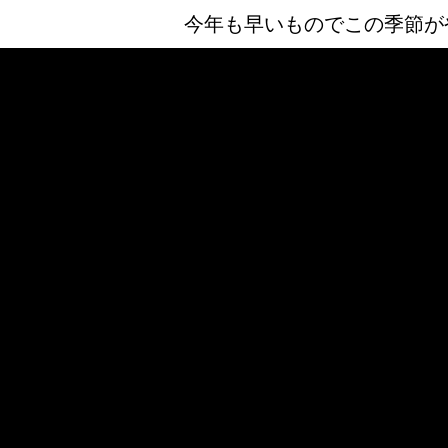
今年も早いものでこの季節が
毎年恒例！こう
雨の日イ