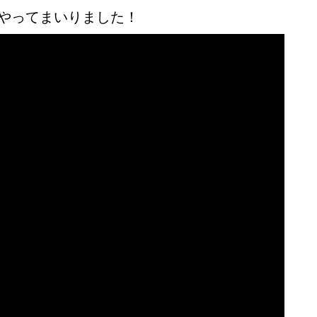
やってまいりました！
づ名物！
ベント