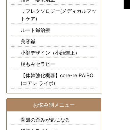
リフレクソロジー(メディカルフッ
トケア)
ルート鍼治療
美容鍼
小顔デザイン（小顔矯正）
腸もみセラピー
【体幹強化機器】core-re RAIBO
(コアレ ライボ)
お悩み別メニュー
骨盤の歪みが気になる