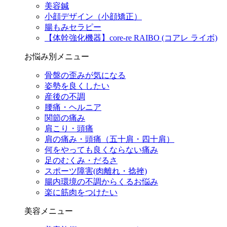
美容鍼
小顔デザイン（小顔矯正）
腸もみセラピー
【体幹強化機器】core-re RAIBO (コアレ ライボ)
お悩み別メニュー
骨盤の歪みが気になる
姿勢を良くしたい
産後の不調
腰痛・ヘルニア
関節の痛み
肩こり・頭痛
肩の痛み・頭痛（五十肩・四十肩）
何をやっても良くならない痛み
足のむくみ・だるさ
スポーツ障害(肉離れ・捻挫)
腸内環境の不調からくるお悩み
楽に筋肉をつけたい
美容メニュー