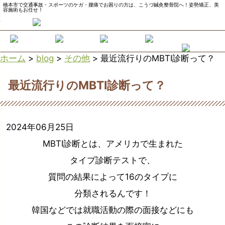
橋本市で交通事故・スポーツのケガ・腰痛でお困りの方は、こうづ鍼灸整骨院へ！姿勢矯正、美
容施術もお任せ！
ホーム
>
blog
>
その他
>
最近流行りのMBTI診断って？
最近流行りのMBTI診断って？
2024年06月25日
MBTI診断とは、アメリカで生まれた
タイプ診断テストで、
質問の結果によって16のタイプに
分類されるんです！
韓国などでは就職活動の際の面接などにも