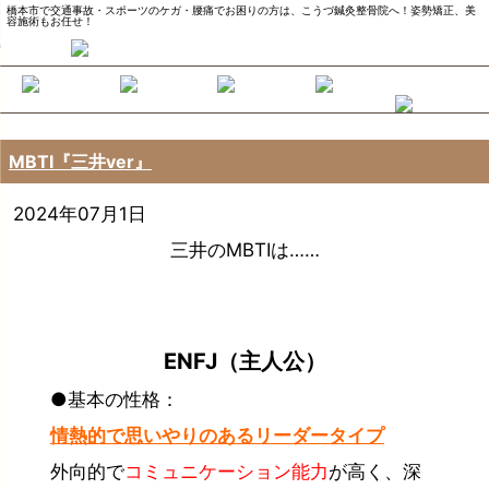
橋本市で交通事故・スポーツのケガ・腰痛でお困りの方は、こうづ鍼灸整骨院へ！姿勢矯正、美
容施術もお任せ！
MBTI『三井ver』
2024年07月1日
三井のMBTIは……
ENFJ（主人公）
●基本の性格：
情熱的で思いやりのあるリーダータイプ
外向的で
コミュニケーション能力
が高く、深