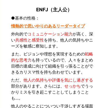
ENFJ（主人公）
●基本の性格：
情熱的で思いやりのあるリーダータイプ
外向的で
コミュニケーション能力
が高く、深
い
共感性と感受性
を持ち、
他人の気持ちやニ
ーズを敏感に察知します。
また、ビジョンや理想を実現するための
戦略
的な思考力
も持っているので、人々をまとめ
目標の達成に向けて組織を引っ張ることがで
きるカリスマ性を持ち合わせています。
ただ、
他人の気持ちや評価を気にし過ぎする
部分があります。さらには、
せっかち
でうっ
かりミスを引き起こすことしてしまうこと
も…。
他人のやることについつい干渉しすぎる場面