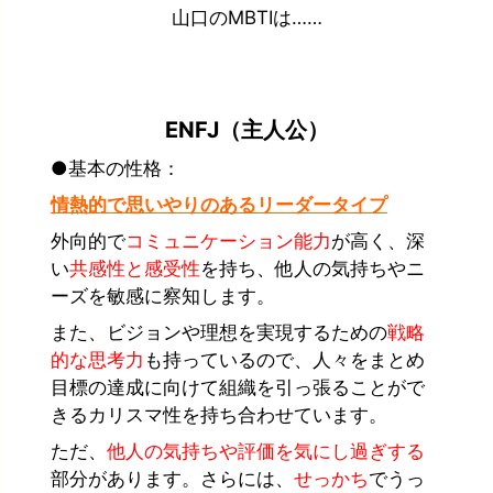
山口のMBTIは……
ENFJ（主人公）
●基本の性格：
情熱的で思いやりのあるリーダータイプ
外向的で
コミュニケーション能力
が高く、深
い
共感性と感受性
を持ち、
他人の気持ちやニ
ーズを敏感に察知します。
また、ビジョンや理想を実現するための
戦略
的な思考力
も持っているので、人々をまとめ
目標の達成に向けて組織を引っ張ることがで
きるカリスマ性を持ち合わせています。
ただ、
他人の気持ちや評価を気にし過ぎする
部分があります。さらには、
せっかち
でうっ